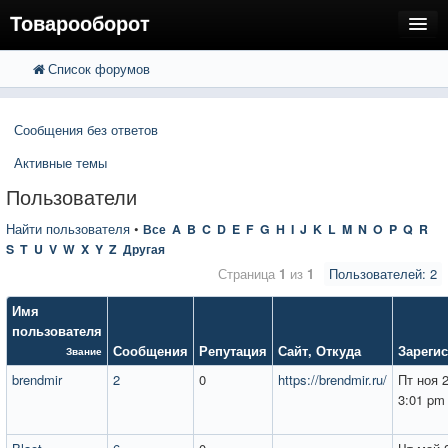
Товарооборот
Список форумов
FAQ
Поиск
Расширенный поиск
Пользователи
Сообщения без ответов
Регистрация
Активные темы
Вход
Пользователи
Найти пользователя
•
Все
A
B
C
D
E
F
G
H
I
J
K
L
M
N
O
P
Q
R
S
T
U
V
W
X
Y
Z
Другая
Страница
1
из
1
Пользователей: 2
Имя
пользователя
Сообщения
Репутация
Сайт
,
Откуда
Зареги
Звание
brendmir
2
0
https://brendmir.ru/
Пт ноя 
3:01 pm