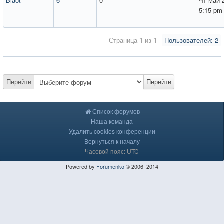
Blaot
6
0
Чт май 
5:15 pm
Страница
1
из
1
Пользователей: 2
Перейти
Перейти
Список форумов
Наша команда
Удалить cookies конференции
Вернуться к началу
Часовой пояс: UTC
Powered by
Forumenko
© 2006–2014