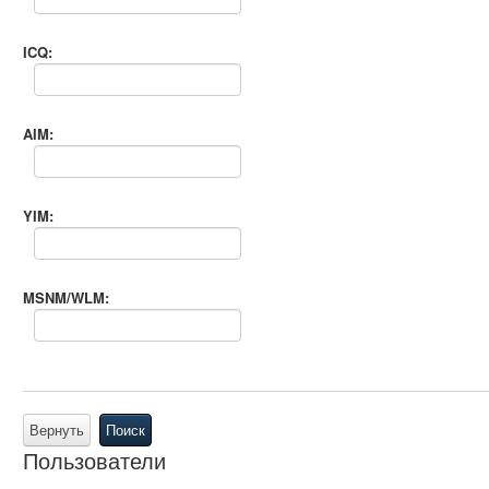
ICQ:
AIM:
YIM:
MSNM/WLM:
Вернуть
Поиск
Пользователи