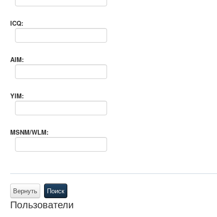
ICQ:
AIM:
YIM:
MSNM/WLM:
Вернуть
Поиск
Пользователи