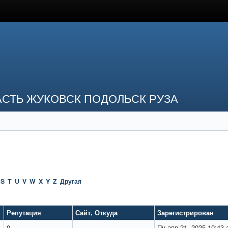
СТЬ ЖУКОВСК ПОДОЛЬСК РУЗА
S
T
U
V
W
X
Y
Z
Другая
Репутация
Сайт
,
Откуда
Зарегистрирован
0
Пн апр 21, 2025 10:43