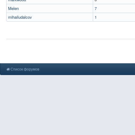
Melen
7
mihailudalcov
1
Список форумов