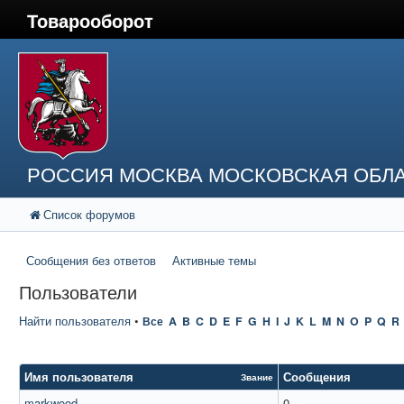
Товарооборот
РОССИЯ МОСКВА МОСКОВСКАЯ ОБЛА
Список форумов
Сообщения без ответов
Активные темы
Пользователи
Найти пользователя
•
Все
A
B
C
D
E
F
G
H
I
J
K
L
M
N
O
P
Q
R
Имя пользователя
Сообщения
Звание
markwood
0