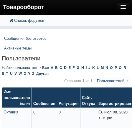
Товарооборот
Список форумов
FAQ
Поиск
Расширенный поиск
Пользователи
Сообщения без ответов
Регистрация
Активные темы
Вход
Пользователи
Найти пользователя
•
Все
A
B
C
D
E
F
G
H
I
J
K
L
M
N
O
P
Q
R
S
T
U
V
W
X
Y
Z
Другая
Страница
1
из
1
Пользователей: 1
Имя
пользователя
Сайт
,
Сообщения
Репутация
Откуда
Зарегистрирован
Звание
Октавия
6
0
Сб июл 08, 2023
1:01 pm