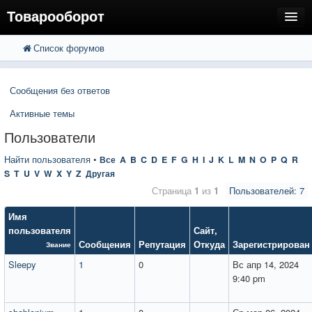
Товарооборот
Список форумов
FAQ
Поиск
Расширенный поиск
Пользователи
Сообщения без ответов
Регистрация
Активные темы
Вход
Пользователи
Найти пользователя
•
Все
A
B
C
D
E
F
G
H
I
J
K
L
M
N
O
P
Q
R
S
T
U
V
W
X
Y
Z
Другая
Страница
1
из
1
Пользователей: 7
Имя
пользователя
Сайт
,
Сообщения
Репутация
Откуда
Зарегистрирован
Звание
Sleepy
1
0
Вс апр 14, 2024
9:40 pm