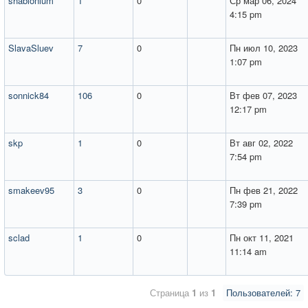
shablonium
1
0
Ср мар 06, 2024
4:15 pm
SlavaSluev
7
0
Пн июл 10, 2023
1:07 pm
sonnick84
106
0
Вт фев 07, 2023
12:17 pm
skp
1
0
Вт авг 02, 2022
7:54 pm
smakeev95
3
0
Пн фев 21, 2022
7:39 pm
sclad
1
0
Пн окт 11, 2021
11:14 am
Страница
1
из
1
Пользователей: 7