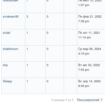
SlavaSluev
7
0
Пн июл 10, 2023
1:07 pm
smakeev95
3
0
Пн фев 21, 2022
7:39 pm
sclad
1
0
Пн окт 11, 2021
11:14 am
shablonium
1
0
Ср мар 06, 2024
4:15 pm
skp
1
0
Вт авг 02, 2022
7:54 pm
Sleepy
1
0
Вс апр 14, 2024
9:40 pm
Страница
1
из
1
Пользователей: 7