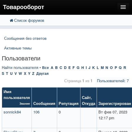
Товарооборот
Список форумов
FAQ
Поиск
Расширенный поиск
Пользователи
Сообщения без ответов
Регистрация
Активные темы
Вход
Пользователи
Найти пользователя
•
Все
A
B
C
D
E
F
G
H
I
J
K
L
M
N
O
P
Q
R
S
T
U
V
W
X
Y
Z
Другая
Страница
1
из
1
Пользователей: 7
Имя
пользователя
Сайт
,
Сообщения
Репутация
Откуда
Зарегистрирован
Звание
sonnick84
106
0
Вт фев 07, 2023
12:17 pm