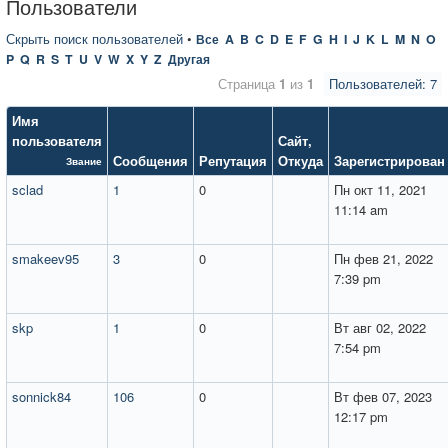
Пользователи
Скрыть поиск пользователей
•
Все
A
B
C
D
E
F
G
H
I
J
K
L
M
N
O
P
Q
R
S
T
U
V
W
X
Y
Z
Другая
Страница
1
из
1
Пользователей: 7
Имя
пользователя
Сайт
,
Сообщения
Репутация
Откуда
Зарегистрирован
Звание
sclad
1
0
Пн окт 11, 2021
11:14 am
smakeev95
3
0
Пн фев 21, 2022
7:39 pm
skp
1
0
Вт авг 02, 2022
7:54 pm
sonnick84
106
0
Вт фев 07, 2023
12:17 pm