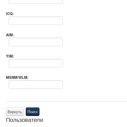
ICQ:
AIM:
YIM:
MSNM/WLM:
Вернуть
Поиск
Пользователи