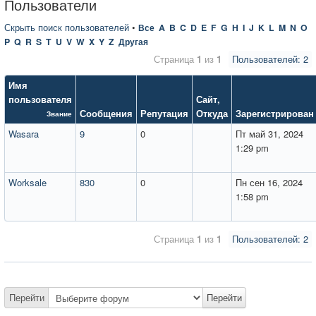
Пользователи
Скрыть поиск пользователей
•
Все
A
B
C
D
E
F
G
H
I
J
K
L
M
N
O
P
Q
R
S
T
U
V
W
X
Y
Z
Другая
Страница
1
из
1
Пользователей: 2
Имя
пользователя
Сайт
,
Сообщения
Репутация
Откуда
Зарегистрирован
Звание
Wasara
9
0
Пт май 31, 2024
1:29 pm
Worksale
830
0
Пн сен 16, 2024
1:58 pm
Страница
1
из
1
Пользователей: 2
Перейти
Перейти