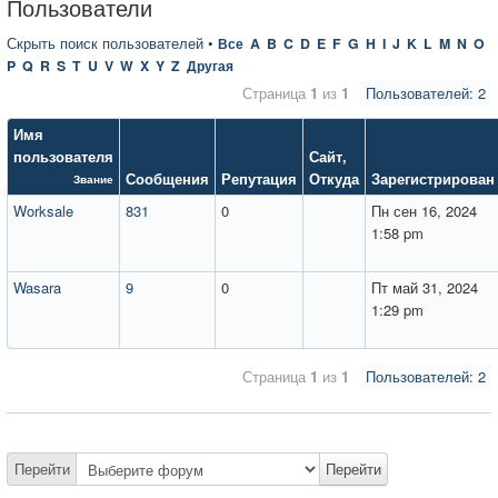
Пользователи
Скрыть поиск пользователей
•
Все
A
B
C
D
E
F
G
H
I
J
K
L
M
N
O
P
Q
R
S
T
U
V
W
X
Y
Z
Другая
Страница
1
из
1
Пользователей: 2
Имя
пользователя
Сайт
,
Сообщения
Репутация
Откуда
Зарегистрирован
Звание
Worksale
831
0
Пн сен 16, 2024
1:58 pm
Wasara
9
0
Пт май 31, 2024
1:29 pm
Страница
1
из
1
Пользователей: 2
Перейти
Перейти