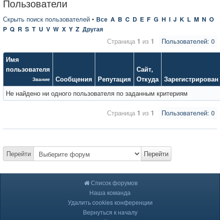
Пользователи
Скрыть поиск пользователей
•
Все
A
B
C
D
E
F
G
H
I
J
K
L
M
N
O
P
Q
R
S
T
U
V
W
X
Y
Z
Другая
Страница
1
из
1
Пользователей: 0
Имя
пользователя
Сайт
,
Сообщения
Репутация
Откуда
Зарегистрирован
Звание
Не найдено ни одного пользователя по заданным критериям
Страница
1
из
1
Пользователей: 0
Перейти
Перейти
Список форумов
Наша команда
Удалить cookies конференции
Вернуться к началу