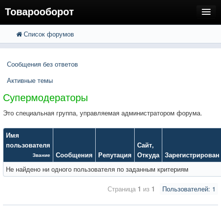
Товарооборот
Список форумов
FAQ
Поиск
Расширенный поиск
Пользователи
Сообщения без ответов
Регистрация
Активные темы
Вход
Супермодераторы
Это специальная группа, управляемая администратором форума.
Имя
пользователя
Сайт
,
Сообщения
Репутация
Откуда
Зарегистрирован
Звание
Не найдено ни одного пользователя по заданным критериям
Страница
1
из
1
Пользователей: 1