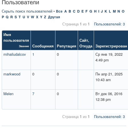
Пользователи
Скрыть поиск пользователей
•
Все
A
B
C
D
E
F
G
H
I
J
K
L
M
N
O
P
Q
R
S
T
U
V
W
X
Y
Z
Другая
Страница
1
из
1
Пользователей: 3
Имя
пользователя
Сайт
,
Сообщения
Репутация
Откуда
Зарегистрирован
Звание
mihailudalcov
1
0
Ср янв 19, 2022
4:49 pm
markwood
0
0
Пн апр 21, 2025
10:43 am
Melen
7
0
Вт дек 06, 2016
12:38 pm
Страница
1
из
1
Пользователей: 3