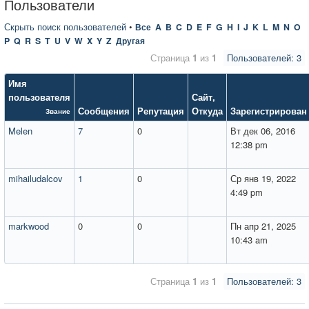
Пользователи
Скрыть поиск пользователей
•
Все
A
B
C
D
E
F
G
H
I
J
K
L
M
N
O
P
Q
R
S
T
U
V
W
X
Y
Z
Другая
Страница
1
из
1
Пользователей: 3
Имя
пользователя
Сайт
,
Сообщения
Репутация
Откуда
Зарегистрирован
Звание
Melen
7
0
Вт дек 06, 2016
12:38 pm
mihailudalcov
1
0
Ср янв 19, 2022
4:49 pm
markwood
0
0
Пн апр 21, 2025
10:43 am
Страница
1
из
1
Пользователей: 3