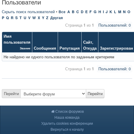
Пользователи
Скрыть поиск пользователей
•
Все
A
B
C
D
E
F
G
H
I
J
K
L
M
N
O
P
Q
R
S
T
U
V
W
X
Y
Z
Другая
Страница
1
из
1
Пользователей: 0
Имя
пользователя
Сайт
,
Сообщения
Репутация
Откуда
Зарегистрирован
Звание
Не найдено ни одного пользователя по заданным критериям
Страница
1
из
1
Пользователей: 0
Перейти
Перейти
Список форумов
Наша команда
Удалить cookies конференции
Вернуться к началу