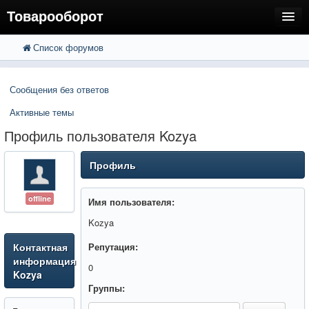
Товарооборот
Список форумов
FAQ
Поиск
Расширенный поиск
Пользователи
Сообщения без ответов
Регистрация
Активные темы
Вход
Профиль пользователя Kozya
Профиль
offline
Имя пользователя:
Kozya
Контактная
Репутация:
информация
0
Kozya
Группы: