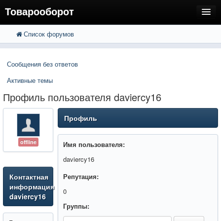
Товарооборот
Список форумов
FAQ
Поиск
Расширенный поиск
Пользователи
Сообщения без ответов
Регистрация
Активные темы
Вход
Профиль пользователя daviercy16
Профиль
offline
Имя пользователя:
daviercy16
Контактная
Репутация:
информация
0
daviercy16
Группы: