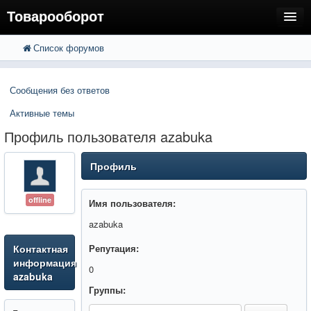
Товарооборот
Список форумов
FAQ
Поиск
Расширенный поиск
Пользователи
Сообщения без ответов
Регистрация
Активные темы
Вход
Профиль пользователя azabuka
Профиль
offline
Имя пользователя:
azabuka
Контактная
Репутация:
информация
0
azabuka
Группы: