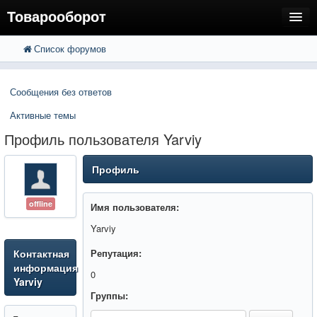
Товарооборот
Список форумов
FAQ
Поиск
Расширенный поиск
Пользователи
Сообщения без ответов
Регистрация
Активные темы
Вход
Профиль пользователя Yarviy
Профиль
offline
Имя пользователя:
Yarviy
Контактная
Репутация:
информация
0
Yarviy
Группы: