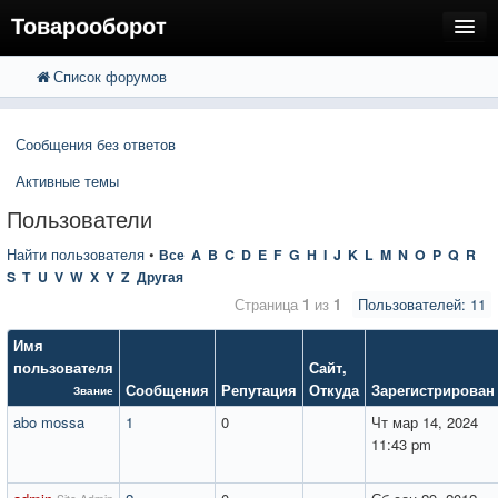
Товарооборот
Список форумов
FAQ
Поиск
Расширенный поиск
Пользователи
Сообщения без ответов
Регистрация
Активные темы
Вход
Пользователи
Найти пользователя
•
Все
A
B
C
D
E
F
G
H
I
J
K
L
M
N
O
P
Q
R
S
T
U
V
W
X
Y
Z
Другая
Страница
1
из
1
Пользователей: 11
Имя
пользователя
Сайт
,
Сообщения
Репутация
Откуда
Зарегистрирован
Звание
abo mossa
1
0
Чт мар 14, 2024
11:43 pm