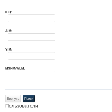
ICQ:
AIM:
YIM:
MSNM/WLM:
Вернуть
Поиск
Пользователи