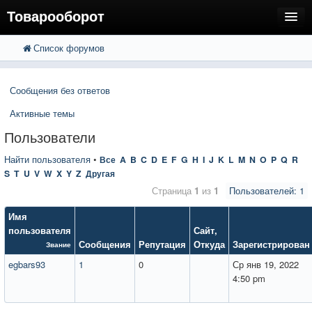
Товарооборот
Список форумов
FAQ
Поиск
Расширенный поиск
Пользователи
Сообщения без ответов
Регистрация
Активные темы
Вход
Пользователи
Найти пользователя
•
Все
A
B
C
D
E
F
G
H
I
J
K
L
M
N
O
P
Q
R
S
T
U
V
W
X
Y
Z
Другая
Страница
1
из
1
Пользователей: 1
Имя
пользователя
Сайт
,
Сообщения
Репутация
Откуда
Зарегистрирован
Звание
egbars93
1
0
Ср янв 19, 2022
4:50 pm