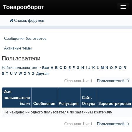
Товарооборот
Список форумов
FAQ
Поиск
Расширенный поиск
Пользователи
Сообщения без ответов
Регистрация
Активные темы
Вход
Пользователи
Найти пользователя
•
Все
A
B
C
D
E
F
G
H
I
J
K
L
M
N
O
P
Q
R
S
T
U
V
W
X
Y
Z
Другая
Страница
1
из
1
Пользователей: 0
Имя
пользователя
Сайт
,
Сообщения
Репутация
Откуда
Зарегистрирован
Звание
Не найдено ни одного пользователя по заданным критериям
Страница
1
из
1
Пользователей: 0