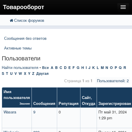
Товарооборот
Список форумов
FAQ
Поиск
Расширенный поиск
Пользователи
Сообщения без ответов
Регистрация
Активные темы
Вход
Пользователи
Найти пользователя
•
Все
A
B
C
D
E
F
G
H
I
J
K
L
M
N
O
P
Q
R
S
T
U
V
W
X
Y
Z
Другая
Страница
1
из
1
Пользователей: 2
Имя
пользователя
Сайт
,
Сообщения
Репутация
Откуда
Зарегистрирован
Звание
Wasara
9
0
Пт май 31, 2024
1:29 pm