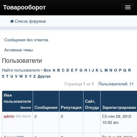
Товарооборот
Список форумов
FAQ
Поиск
Расширенный поиск
Пользователи
Сообщения без ответов
Регистрация
Активные темы
Вход
Пользователи
Найти пользователя
•
Все
A
B
C
D
E
F
G
H
I
J
K
L
M
N
O
P
Q
R
S
T
U
V
W
X
Y
Z
Другая
Страница
1
из
1
Пользователей: 11
Имя
пользователя
Сайт
,
Сообщения
Репутация
Откуда
Зарегистрирован
Звание
admin
2
0
Сб сен 29, 2012
Site Admin
10:52 am