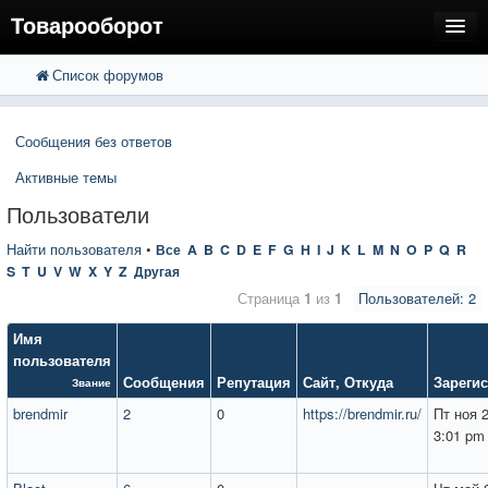
Товарооборот
Список форумов
FAQ
Поиск
Расширенный поиск
Пользователи
Сообщения без ответов
Регистрация
Активные темы
Вход
Пользователи
Найти пользователя
•
Все
A
B
C
D
E
F
G
H
I
J
K
L
M
N
O
P
Q
R
S
T
U
V
W
X
Y
Z
Другая
Страница
1
из
1
Пользователей: 2
Имя
пользователя
Сообщения
Репутация
Сайт
,
Откуда
Зареги
Звание
brendmir
2
0
https://brendmir.ru/
Пт ноя 
3:01 pm