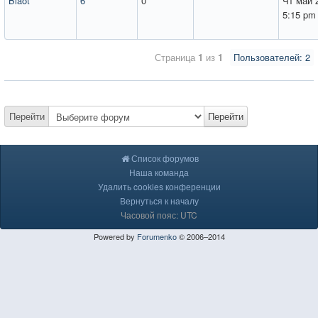
Blaot
6
0
Чт май 
5:15 pm
Страница
1
из
1
Пользователей: 2
Перейти
Перейти
Список форумов
Наша команда
Удалить cookies конференции
Вернуться к началу
Часовой пояс: UTC
Powered by
Forumenko
© 2006–2014