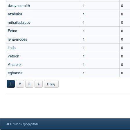
dwaynesmith
1
0
azabuka
1
0
mihailudalcov
1
0
Faina
1
0
lena-modes
1
0
linda
1
0
vetson
1
0
Anatolei
1
0
egbars93
1
0
1
2
3
4
След.
Список форумов