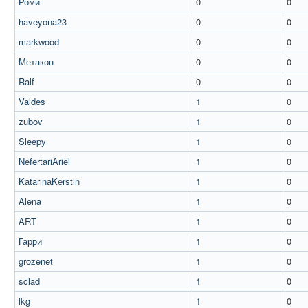
Роми
0
0
haveyona23
0
0
markwood
0
0
Метакон
0
0
Ralf
0
0
Valdes
1
0
zubov
1
0
Sleepy
1
0
NefertariAriel
1
0
KatarinaKerstin
1
0
Alena
1
0
ART
1
0
Гарри
1
0
grozenet
1
0
sclad
1
0
lkg
1
0