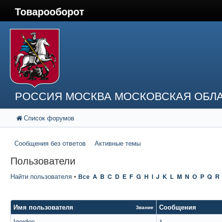
Товарооборот
РОССИЯ МОСКВА МОСКОВСКАЯ ОБЛА
Список форумов
Сообщения без ответов
Активные темы
Пользователи
Найти пользователя
•
Все
A
B
C
D
E
F
G
H
I
J
K
L
M
N
O
P
Q
R
Имя пользователя
Сообщения
Звание
Igorden
1