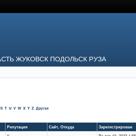
СТЬ ЖУКОВСК ПОДОЛЬСК РУЗА
S
T
U
V
W
X
Y
Z
Другая
Репутация
Сайт
,
Откуда
Зарегистрирован
0
Вт дек 19, 2023 1:5