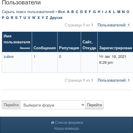
Пользователи
Скрыть поиск пользователей
•
Все
A
B
C
D
E
F
G
H
I
J
K
L
M
N
O
P
Q
R
S
T
U
V
W
X
Y
Z
Другая
Страница
1
из
1
Пользователей: 1
Имя
пользователя
Сайт
,
Сообщения
Репутация
Откуда
Зарегистрирован
Звание
zubov
1
0
Чт авг 19, 2021
6:29 pm
Страница
1
из
1
Пользователей: 1
Перейти
Перейти
Список форумов
Наша команда