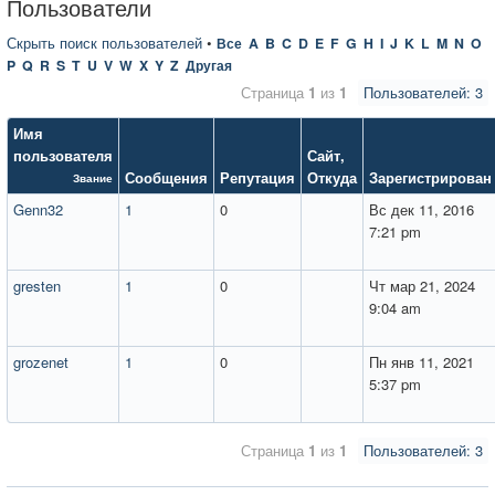
Пользователи
Скрыть поиск пользователей
•
Все
A
B
C
D
E
F
G
H
I
J
K
L
M
N
O
P
Q
R
S
T
U
V
W
X
Y
Z
Другая
Страница
1
из
1
Пользователей: 3
Имя
пользователя
Сайт
,
Сообщения
Репутация
Откуда
Зарегистрирован
Звание
Genn32
1
0
Вс дек 11, 2016
7:21 pm
gresten
1
0
Чт мар 21, 2024
9:04 am
grozenet
1
0
Пн янв 11, 2021
5:37 pm
Страница
1
из
1
Пользователей: 3