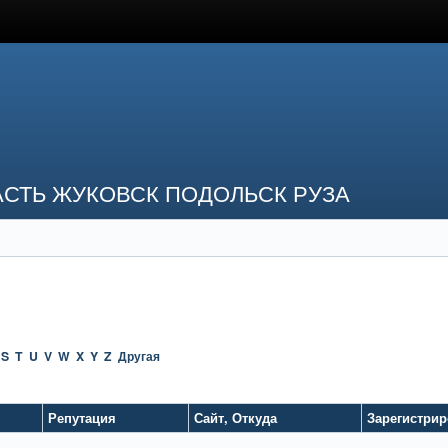
СТЬ ЖУКОВСК ПОДОЛЬСК РУЗА
S
T
U
V
W
X
Y
Z
Другая
Репутация
Сайт
,
Откуда
Зарегистри