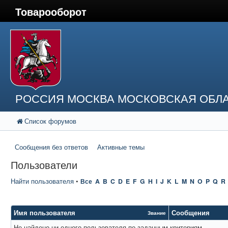
Товарооборот
РОССИЯ МОСКВА МОСКОВСКАЯ ОБЛА
Список форумов
Сообщения без ответов
Активные темы
Пользователи
Найти пользователя
•
Все
A
B
C
D
E
F
G
H
I
J
K
L
M
N
O
P
Q
R
Имя пользователя
Сообщения
Звание
Не найдено ни одного пользователя по заданным критериям