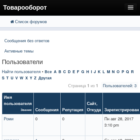
Товарооборот
Список форумов
FAQ
Поиск
Расширенный поиск
Пользователи
Сообщения без ответов
Регистрация
Активные темы
Вход
Пользователи
Найти пользователя
•
Все
A
B
C
D
E
F
G
H
I
J
K
L
M
N
O
P
Q
R
S
T
U
V
W
X
Y
Z
Другая
Страница
1
из
1
Пользователей: 3
Имя
пользователя
Сайт
,
Сообщения
Репутация
Откуда
Зарегистрирован
Звание
Роми
0
0
Пн авг 28, 2017
3:10 pm