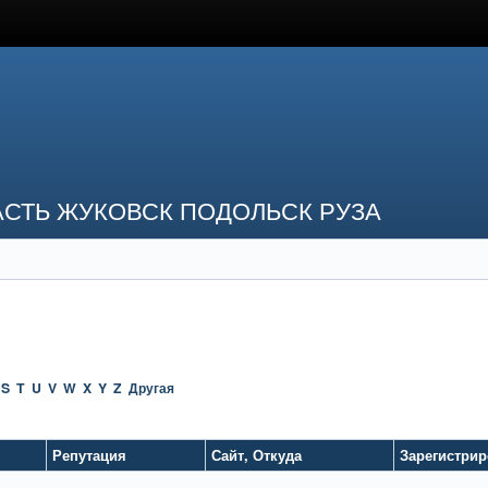
СТЬ ЖУКОВСК ПОДОЛЬСК РУЗА
S
T
U
V
W
X
Y
Z
Другая
Репутация
Сайт
,
Откуда
Зарегистри