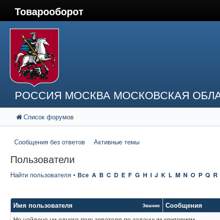
Товарооборот
РОССИЯ МОСКВА МОСКОВСКАЯ ОБЛА
Список форумов
Сообщения без ответов
Активные темы
Пользователи
Найти пользователя
•
Все
A
B
C
D
E
F
G
H
I
J
K
L
M
N
O
P
Q
R
Имя пользователя
Сообщения
Звание
Не найдено ни одного пользователя по заданным критериям