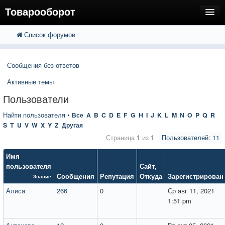
Товарооборот
Список форумов
FAQ
Поиск
Расширенный поиск
Пользователи
Сообщения без ответов
Регистрация
Активные темы
Вход
Пользователи
Найти пользователя
•
Все
A
B
C
D
E
F
G
H
I
J
K
L
M
N
O
P
Q
R
S
T
U
V
W
X
Y
Z
Другая
Страница
1
из
1
Пользователей: 11
Имя
пользователя
Сайт
,
Сообщения
Репутация
Откуда
Зарегистрирован
Звание
Алиса
266
0
Ср авг 11, 2021
1:51 pm