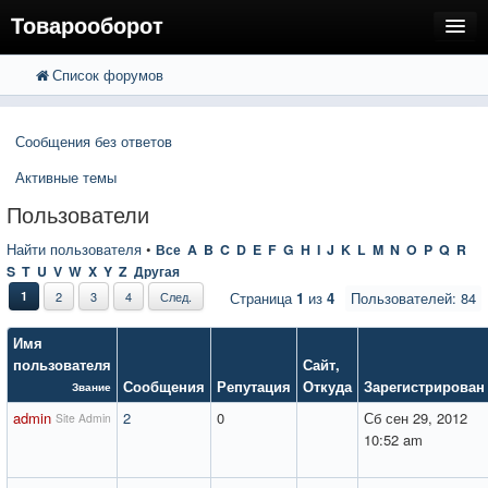
Товарооборот
Список форумов
FAQ
Поиск
Расширенный поиск
Пользователи
Сообщения без ответов
Регистрация
Активные темы
Вход
Пользователи
Найти пользователя
•
Все
A
B
C
D
E
F
G
H
I
J
K
L
M
N
O
P
Q
R
S
T
U
V
W
X
Y
Z
Другая
1
2
3
4
След.
Страница
1
из
4
Пользователей: 84
Имя
пользователя
Сайт
,
Сообщения
Репутация
Откуда
Зарегистрирован
Звание
admin
2
0
Сб сен 29, 2012
Site Admin
10:52 am