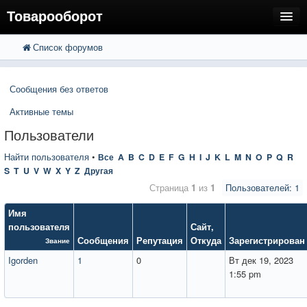
Товарооборот
Список форумов
FAQ
Поиск
Расширенный поиск
Пользователи
Сообщения без ответов
Регистрация
Активные темы
Вход
Пользователи
Найти пользователя
•
Все
A
B
C
D
E
F
G
H
I
J
K
L
M
N
O
P
Q
R
S
T
U
V
W
X
Y
Z
Другая
Страница
1
из
1
Пользователей: 1
Имя
пользователя
Сайт
,
Сообщения
Репутация
Откуда
Зарегистрирован
Звание
Igorden
1
0
Вт дек 19, 2023
1:55 pm