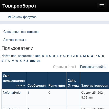
Товарооборот
Список форумов
FAQ
Поиск
Расширенный поиск
Пользователи
Сообщения без ответов
Регистрация
Активные темы
Вход
Пользователи
Найти пользователя
•
Все
A
B
C
D
E
F
G
H
I
J
K
L
M
N
O
P
Q
R
S
T
U
V
W
X
Y
Z
Другая
Страница
1
из
1
Пользователей: 2
Имя
пользователя
Сайт
,
Сообщения
Репутация
Откуда
Зарегистрирован
Звание
NefertariAriel
1
0
Ср дек 25, 2024
8:32 am