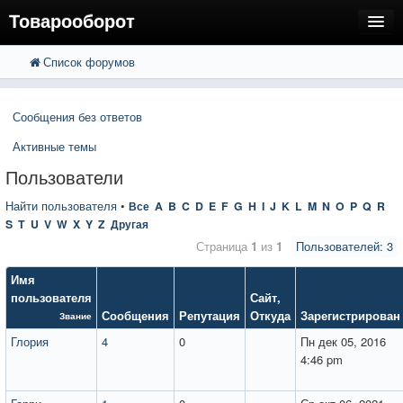
Товарооборот
Список форумов
FAQ
Поиск
Расширенный поиск
Пользователи
Сообщения без ответов
Регистрация
Активные темы
Вход
Пользователи
Найти пользователя
•
Все
A
B
C
D
E
F
G
H
I
J
K
L
M
N
O
P
Q
R
S
T
U
V
W
X
Y
Z
Другая
Страница
1
из
1
Пользователей: 3
Имя
пользователя
Сайт
,
Сообщения
Репутация
Откуда
Зарегистрирован
Звание
Глория
4
0
Пн дек 05, 2016
4:46 pm