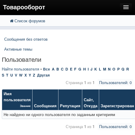
Товарооборот
Список форумов
FAQ
Поиск
Расширенный поиск
Пользователи
Сообщения без ответов
Регистрация
Активные темы
Вход
Пользователи
Найти пользователя
•
Все
A
B
C
D
E
F
G
H
I
J
K
L
M
N
O
P
Q
R
S
T
U
V
W
X
Y
Z
Другая
Страница
1
из
1
Пользователей: 0
Имя
пользователя
Сайт
,
Сообщения
Репутация
Откуда
Зарегистрирован
Звание
Не найдено ни одного пользователя по заданным критериям
Страница
1
из
1
Пользователей: 0