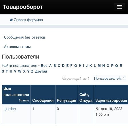
Товарооборот
Список форумов
FAQ
Поиск
Расширенный поиск
Пользователи
Сообщения без ответов
Регистрация
Активные темы
Вход
Пользователи
Найти пользователя
•
Все
A
B
C
D
E
F
G
H
I
J
K
L
M
N
O
P
Q
R
S
T
U
V
W
X
Y
Z
Другая
Страница
1
из
1
Пользователей: 1
Имя
пользователя
Сайт
,
Сообщения
Репутация
Откуда
Зарегистрирован
Звание
Igorden
1
0
Вт дек 19, 2023
1:55 pm