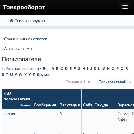
Товарооборот
Список форумов
FAQ
Поиск
Расширенный поиск
Пользователи
Сообщения без ответов
Регистрация
Активные темы
Вход
Пользователи
Найти пользователя
•
Все
A
B
C
D
E
F
G
H
I
J
K
L
M
N
O
P
Q
R
S
T
U
V
W
X
Y
Z
Другая
Страница
1
из
1
Пользователей: 6
Имя
пользователя
Сообщения
Репутация
Сайт
,
Откуда
Зарегис
Звание
lamsert
1
0
Ср мар 2
3:49 pm