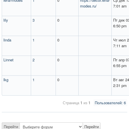
lena-modes
1
0
https://decor.lena-
Ср дек 1
modes.ru/
7:01 am
lily
3
0
Пт дек 0
6:50 pm
linda
1
0
Чт июл 2
7:11 am
Linnet
2
0
Пт апр 0
6:55 pm
lkg
1
0
Вт авг 2
2:31 pm
Страница
1
из
1
Пользователей: 6
Перейти
Перейти