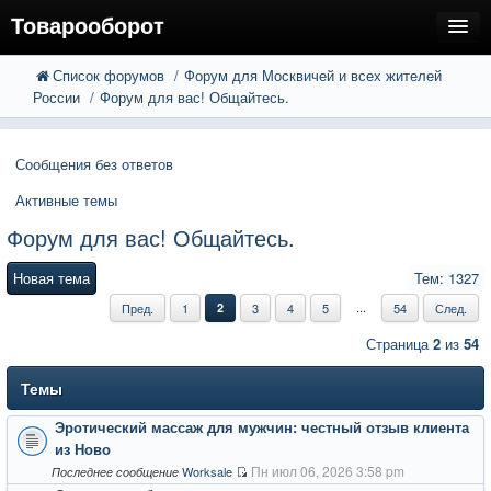
Товарооборот
Список форумов
Форум для Москвичей и всех жителей
FAQ
Поиск
России
Форум для вас! Общайтесь.
Расширенный поиск
Пользователи
Сообщения без ответов
Регистрация
Активные темы
Вход
Форум для вас! Общайтесь.
Новая тема
Тем: 1327
...
Пред.
1
2
3
4
5
54
След.
Страница
2
из
54
Темы
Эротический массаж для мужчин: честный отзыв клиента
из Ново
Пн июл 06, 2026 3:58 pm
Worksale
Последнее сообщение