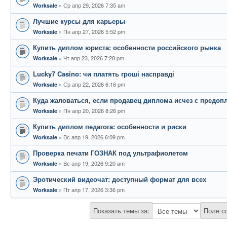
Ср апр 29, 2026 7:35 am
Worksale
Лучшие курсы для карьеры
Пн апр 27, 2026 5:52 pm
Worksale
Купить диплом юриста: особенности российского рынка
Чт апр 23, 2026 7:28 pm
Worksale
Lucky7 Casino: чи платять гроші насправді
Ср апр 22, 2026 6:16 pm
Worksale
Куда жаловаться, если продавец диплома исчез с предоп
Пн апр 20, 2026 8:26 pm
Worksale
Купить диплом педагога: особенности и риски
Вс апр 19, 2026 6:09 pm
Worksale
Проверка печати ГОЗНАК под ультрафиолетом
Вс апр 19, 2026 9:20 am
Worksale
Эротический видеочат: доступный формат для всех
Пт апр 17, 2026 3:36 pm
Worksale
Показать темы за:
Поле с