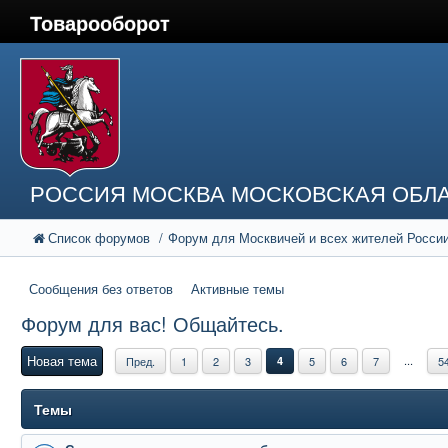
Товарооборот
РОССИЯ МОСКВА МОСКОВСКАЯ ОБЛА
Список форумов
Форум для Москвичей и всех жителей Росси
Сообщения без ответов
Активные темы
Форум для вас! Общайтесь.
Новая тема
...
Пред.
1
2
3
4
5
6
7
5
Темы