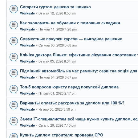
Сигарети гуртом дешево та швидко
Вт май 12, 2026 8:53 am
Worksale
Как экономить на обучении с помощью складчин
Пн май 11, 2026 4:20 pm
Worksale
Совместные покупки курсов — выгодное решение
Ср май 06, 2026 5:08 am
Worksale
Клініка доктора Лінько: ефективне лікування спортивних
Вт май 05, 2026 8:34 am
Worksale
Підмінний автомобіль на час ремонту: сервісна опція для
Пн май 04, 2026 6:07 pm
Worksale
Топ-5 вопросов юристу перед покупкой диплома
Пт май 01, 2026 2:17 pm
Worksale
Варианты оплаты: рассрочка за диплом или 100 %?
Чт апр 30, 2026 3:50 pm
Worksale
Зачем IT-специалистам всё чаще нужно купить диплом, ес
Ср апр 29, 2026 7:10 pm
Worksale
Купить диплом строителя: проверка СРО