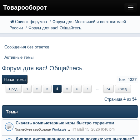
Товарооборот
Список форумов
Форум для Москвичей и всех жителей
FAQ
Поиск
России
Форум для вас! Общайтесь.
Расширенный поиск
Пользователи
Сообщения без ответов
Регистрация
Активные темы
Вход
Форум для вас! Общайтесь.
Новая тема
Тем: 1327
...
Пред.
1
2
3
4
5
6
7
54
След.
Страница
4
из
54
Темы
Скачать компьютерные игры быстро торрентом
Пт май 15, 2026 9:46 pm
Worksale
Последнее сообщение
Диплом дистанционного вуза или покупка: что выгоднее?