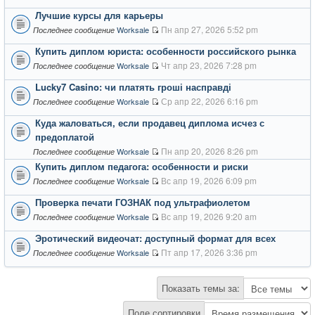
Лучшие курсы для карьеры
Пн апр 27, 2026 5:52 pm
Worksale
Последнее сообщение
Купить диплом юриста: особенности российского рынка
Чт апр 23, 2026 7:28 pm
Worksale
Последнее сообщение
Lucky7 Casino: чи платять гроші насправді
Ср апр 22, 2026 6:16 pm
Worksale
Последнее сообщение
Куда жаловаться, если продавец диплома исчез с
предоплатой
Пн апр 20, 2026 8:26 pm
Worksale
Последнее сообщение
Купить диплом педагога: особенности и риски
Вс апр 19, 2026 6:09 pm
Worksale
Последнее сообщение
Проверка печати ГОЗНАК под ультрафиолетом
Вс апр 19, 2026 9:20 am
Worksale
Последнее сообщение
Эротический видеочат: доступный формат для всех
Пт апр 17, 2026 3:36 pm
Worksale
Последнее сообщение
Показать темы за:
Поле сортировки