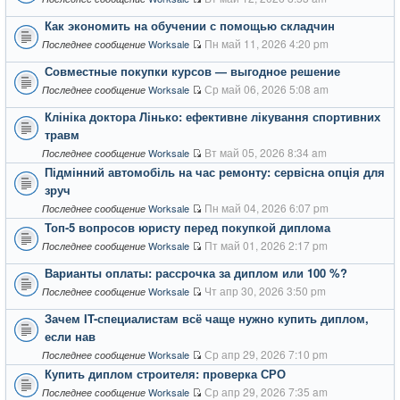
Как экономить на обучении с помощью складчин
Пн май 11, 2026 4:20 pm
Worksale
Последнее сообщение
Совместные покупки курсов — выгодное решение
Ср май 06, 2026 5:08 am
Worksale
Последнее сообщение
Клініка доктора Лінько: ефективне лікування спортивних
травм
Вт май 05, 2026 8:34 am
Worksale
Последнее сообщение
Підмінний автомобіль на час ремонту: сервісна опція для
зруч
Пн май 04, 2026 6:07 pm
Worksale
Последнее сообщение
Топ-5 вопросов юристу перед покупкой диплома
Пт май 01, 2026 2:17 pm
Worksale
Последнее сообщение
Варианты оплаты: рассрочка за диплом или 100 %?
Чт апр 30, 2026 3:50 pm
Worksale
Последнее сообщение
Зачем IT-специалистам всё чаще нужно купить диплом,
если нав
Ср апр 29, 2026 7:10 pm
Worksale
Последнее сообщение
Купить диплом строителя: проверка СРО
Ср апр 29, 2026 7:35 am
Worksale
Последнее сообщение