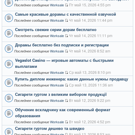
Пт май 15, 2026 4:55 pm
Worksale
Последнее сообщение
Самые красивые дорамы с качественной озвучкой
Чт май 14, 2026 11:44 pm
Worksale
Последнее сообщение
Смотреть свежие серии дорам бесплатно
Чт май 14, 2026 11:11 pm
Worksale
Последнее сообщение
Дорамы бесплатно без подписки и регистрации
Чт май 14, 2026 8:52 am
Worksale
Последнее сообщение
Vegaslot Casino — игровые автоматы с быстрыми
выплатами
Ср май 13, 2026 8:10 pm
Worksale
Последнее сообщение
Купить диплом инженера: какие данные нужны продавцу
Ср май 13, 2026 11:36 am
Worksale
Последнее сообщение
Сигарети гуртом з великим вибором продукції
Вт май 12, 2026 9:22 pm
Worksale
Последнее сообщение
Обучение вскладчину как современный формат
образования
Вт май 12, 2026 4:52 pm
Worksale
Последнее сообщение
Сигарети гуртом дешево та швидко
Вт май 12, 2026 8:53 am
Worksale
Последнее сообщение