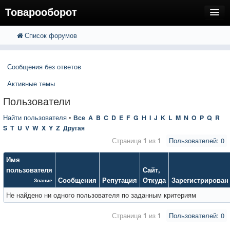
Товарооборот
Список форумов
FAQ
Поиск
Расширенный поиск
Пользователи
Сообщения без ответов
Регистрация
Активные темы
Вход
Пользователи
Найти пользователя
•
Все
A
B
C
D
E
F
G
H
I
J
K
L
M
N
O
P
Q
R
S
T
U
V
W
X
Y
Z
Другая
Страница
1
из
1
Пользователей: 0
Имя
пользователя
Сайт
,
Сообщения
Репутация
Откуда
Зарегистрирован
Звание
Не найдено ни одного пользователя по заданным критериям
Страница
1
из
1
Пользователей: 0