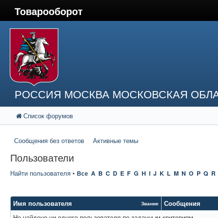
Товарооборот
РОССИЯ МОСКВА МОСКОВСКАЯ ОБЛА
Список форумов
Сообщения без ответов
Активные темы
Пользователи
Найти пользователя
•
Все
A
B
C
D
E
F
G
H
I
J
K
L
M
N
O
P
Q
R
Имя пользователя
Сообщения
Звание
Не найдено ни одного пользователя по заданным критериям