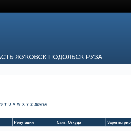
СТЬ ЖУКОВСК ПОДОЛЬСК РУЗА
S
T
U
V
W
X
Y
Z
Другая
Репутация
Сайт
,
Откуда
Зарегистри