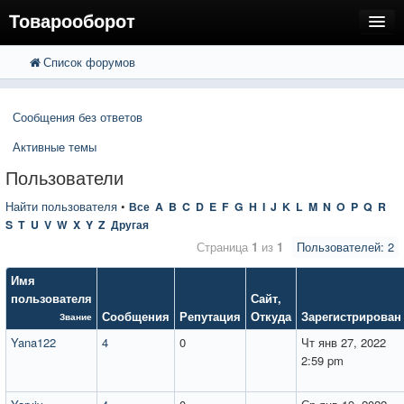
Товарооборот
Список форумов
FAQ
Поиск
Расширенный поиск
Пользователи
Сообщения без ответов
Регистрация
Активные темы
Вход
Пользователи
Найти пользователя
•
Все
A
B
C
D
E
F
G
H
I
J
K
L
M
N
O
P
Q
R
S
T
U
V
W
X
Y
Z
Другая
Страница
1
из
1
Пользователей: 2
Имя
пользователя
Сайт
,
Сообщения
Репутация
Откуда
Зарегистрирован
Звание
Yana122
4
0
Чт янв 27, 2022
2:59 pm