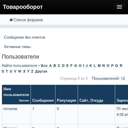
Товарооборот
Список форумов
FAQ
Поиск
Расширенный поиск
Пользователи
Сообщения без ответов
Регистрация
Активные темы
Вход
Пользователи
Найти пользователя
•
Все
A
B
C
D
E
F
G
H
I
J
K
L
M
N
O
P
Q
R
S
T
U
V
W
X
Y
Z
Другая
Страница
1
из
1
Пользователей: 12
Имя
пользователя
Сообщения
Репутация
Сайт
,
Откуда
Зарег
Звание
потапов
1
0
Пт июл
4:02 