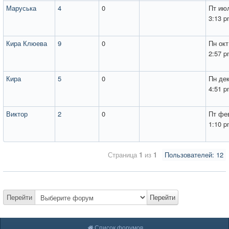
Маруська
4
0
Пт июл
3:13 
Кира Клюева
9
0
Пн окт
2:57 
Кира
5
0
Пн дек
4:51 
Виктор
2
0
Пт фев
1:10 
Страница
1
из
1
Пользователей: 12
Перейти
Перейти
Список форумов