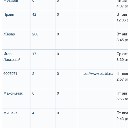
Метакон
0
0
Пн авг
4:07 
Прайм
42
0
Вт авг
12:06
Жерар
268
0
Вт авг
8:45 
Игорь
17
0
Ср окт
Ласковый
8:39 
6007971
2
0
https://www.btzbt.ru/
Пт ноя
2:57 
Максимчик
6
0
Пт авг
6:56 
Мишаня
4
0
Пт июл
2:43 